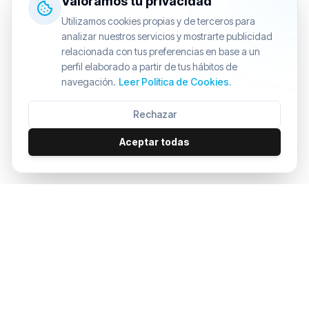
Valoramos tu privacidad
Utilizamos cookies propias y de terceros para
analizar nuestros servicios y mostrarte publicidad
relacionada con tus preferencias en base a un
perfil elaborado a partir de tus hábitos de
navegación.
Leer Política de Cookies.
Rechazar
Aceptar todas
6%
3×
24/
•
•
citas en IA
tráfico orgánico